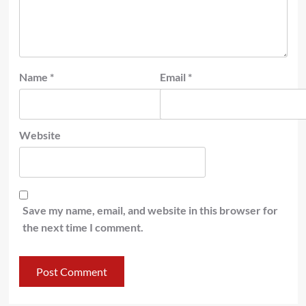
Name
*
Email
*
Website
Save my name, email, and website in this browser for
the next time I comment.