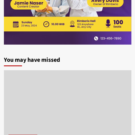
You may have missed