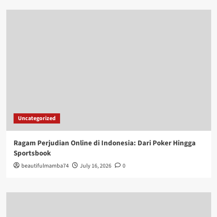
Uncategorized
Ragam Perjudian Online di Indonesia: Dari Poker Hingga
Sportsbook
beautifulmamba74
July 16, 2026
0