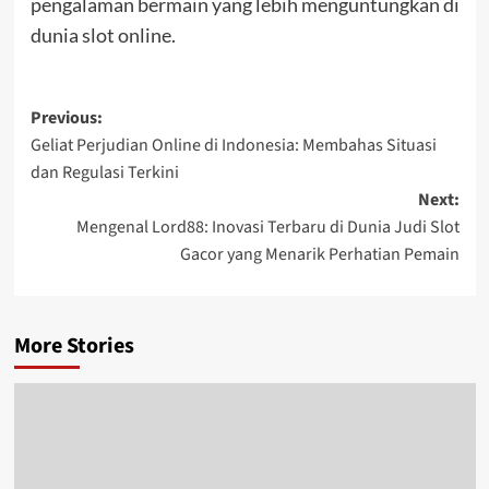
pengalaman bermain yang lebih menguntungkan di
dunia slot online.
Post
Previous:
Geliat Perjudian Online di Indonesia: Membahas Situasi
navigation
dan Regulasi Terkini
Next:
Mengenal Lord88: Inovasi Terbaru di Dunia Judi Slot
Gacor yang Menarik Perhatian Pemain
More Stories