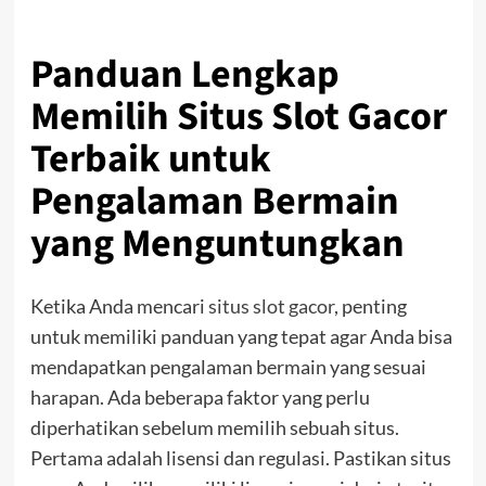
Panduan Lengkap
Memilih Situs Slot Gacor
Terbaik untuk
Pengalaman Bermain
yang Menguntungkan
Ketika Anda mencari
situs slot gacor
, penting
untuk memiliki panduan yang tepat agar Anda bisa
mendapatkan pengalaman bermain yang sesuai
harapan. Ada beberapa faktor yang perlu
diperhatikan sebelum memilih sebuah situs.
Pertama adalah lisensi dan regulasi. Pastikan situs