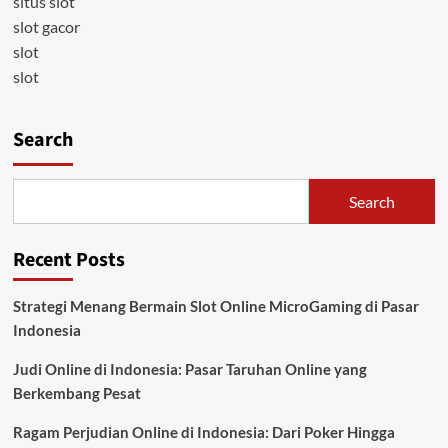
situs slot
slot gacor
slot
slot
Search
Search
Recent Posts
Strategi Menang Bermain Slot Online MicroGaming di Pasar
Indonesia
Judi Online di Indonesia: Pasar Taruhan Online yang
Berkembang Pesat
Ragam Perjudian Online di Indonesia: Dari Poker Hingga