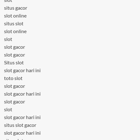
situs gacor
slot online
situs slot
slot online
slot
slot gacor
slot gacor
Situs slot
slot gacor hari ini
toto slot
slot gacor
slot gacor hari ini
slot gacor
slot
slot gacor hari ini
situs slot gacor
slot gacor hari ini