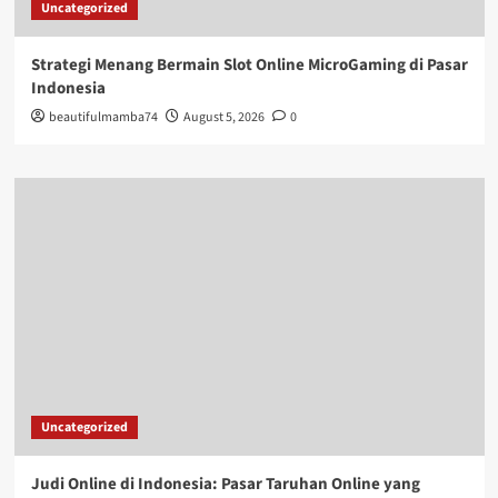
Uncategorized
Strategi Menang Bermain Slot Online MicroGaming di Pasar
Indonesia
beautifulmamba74
August 5, 2026
0
Uncategorized
Judi Online di Indonesia: Pasar Taruhan Online yang