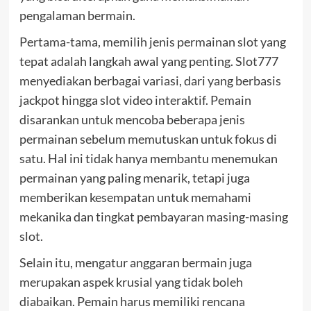
pengalaman bermain.
Pertama-tama, memilih jenis permainan slot yang
tepat adalah langkah awal yang penting. Slot777
menyediakan berbagai variasi, dari yang berbasis
jackpot hingga slot video interaktif. Pemain
disarankan untuk mencoba beberapa jenis
permainan sebelum memutuskan untuk fokus di
satu. Hal ini tidak hanya membantu menemukan
permainan yang paling menarik, tetapi juga
memberikan kesempatan untuk memahami
mekanika dan tingkat pembayaran masing-masing
slot.
Selain itu, mengatur anggaran bermain juga
merupakan aspek krusial yang tidak boleh
diabaikan. Pemain harus memiliki rencana