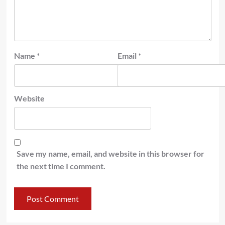
Name
*
Email
*
Website
Save my name, email, and website in this browser for
the next time I comment.