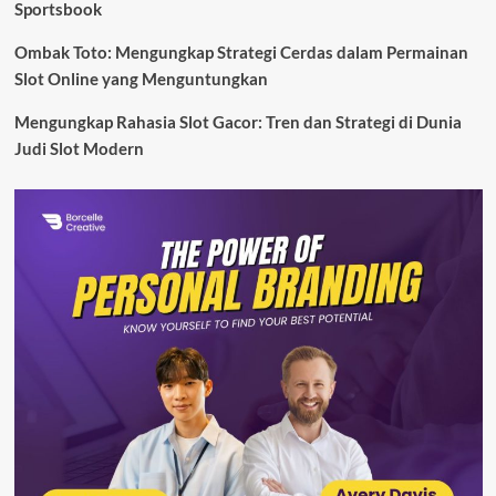
Sportsbook
Ombak Toto: Mengungkap Strategi Cerdas dalam Permainan
Slot Online yang Menguntungkan
Mengungkap Rahasia Slot Gacor: Tren dan Strategi di Dunia
Judi Slot Modern