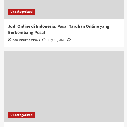
Uncategorized
Judi Online di Indonesia: Pasar Taruhan Online yang
Berkembang Pesat
beautifulmamba74
July 31, 2026
0
Uncategorized