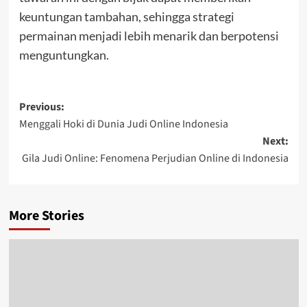
keuntungan tambahan, sehingga strategi
permainan menjadi lebih menarik dan berpotensi
menguntungkan.
Post
Previous:
Menggali Hoki di Dunia Judi Online Indonesia
navigation
Next:
Gila Judi Online: Fenomena Perjudian Online di Indonesia
More Stories