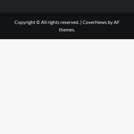
Copyright © All rights reserved.
|
CoverNews
by AF
themes.