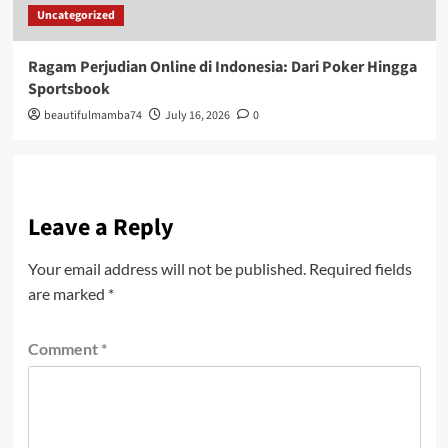
Uncategorized
Ragam Perjudian Online di Indonesia: Dari Poker Hingga
Sportsbook
beautifulmamba74
July 16, 2026
0
Leave a Reply
Your email address will not be published.
Required fields
are marked
*
Comment
*