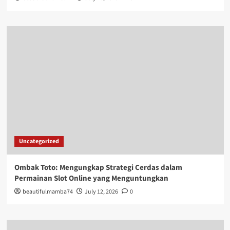
Uncategorized
Ombak Toto: Mengungkap Strategi Cerdas dalam
Permainan Slot Online yang Menguntungkan
beautifulmamba74
July 12, 2026
0