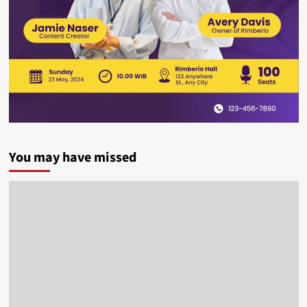
You may have missed