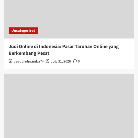
Uncategorized
Judi Online di Indonesia: Pasar Taruhan Online yang
Berkembang Pesat
beautifulmamba74
July 31, 2026
0