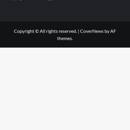
Copyright © All rights reserved.
|
CoverNews
by AF
themes.