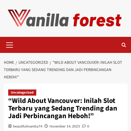
Skip
to
content
Primary
Menu
HOME
UNCATEGORIZED
“WILD ABOUT VANCOUVER: INILAH SLOT
TERBARU YANG SEDANG TRENDING DAN JADI PERBINCANGAN
HEBOH!”
Uncategorized
“Wild About Vancouver: Inilah Slot
Terbaru yang Sedang Trending dan
Jadi Perbincangan Heboh!”
beautifulmamba74
November 14, 2025
0