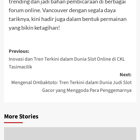
trending dan jadi bahan pembicaraan di berbagai
forum online. Vancouver dengan segala daya
tariknya, kini hadir juga dalam bentuk permainan
yang bikin ketagihan!
Post
Previous:
Inovasi dan Tren Terkini dalam Dunia Slot Online di CKL
navigation
Tasimacilik
Next:
Mengenal Ombaktoto: Tren Terkini dalam Dunia Judi Slot
Gacor yang Menggoda Para Penggemarnya
More Stories