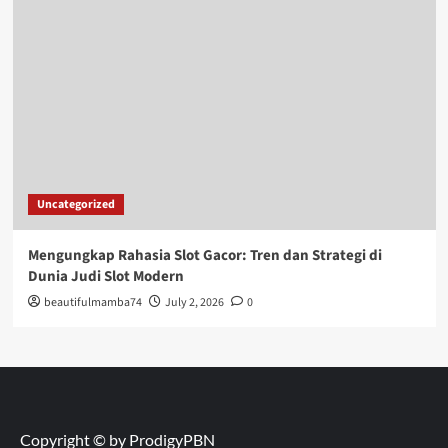
Uncategorized
Mengungkap Rahasia Slot Gacor: Tren dan Strategi di
Dunia Judi Slot Modern
beautifulmamba74
July 2, 2026
0
Copyright © by
ProdigyPBN